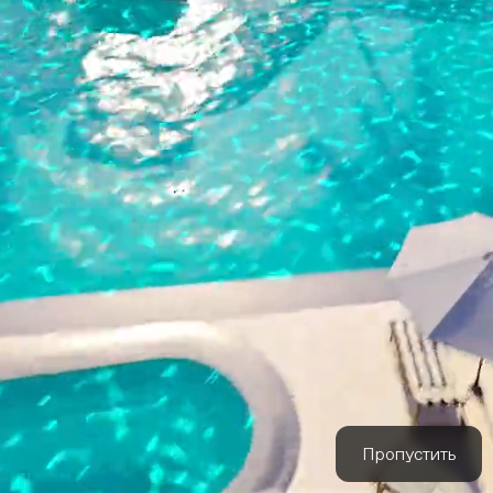

Пропустить
Окружение
‹