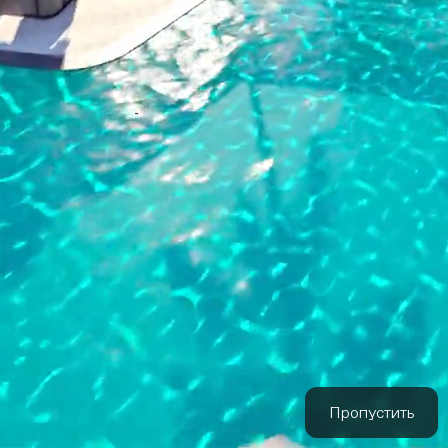

Динамика
Пропустить
‹
строительства