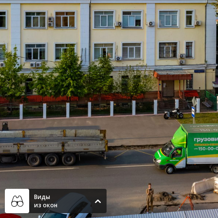
Виды
‹
из окон